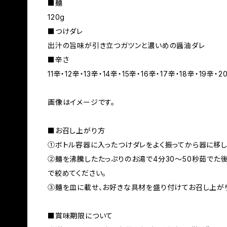
■麺
120g
■つけダレ
出汁の旨味が引き立つガツンと濃いめの醤油ダレ
■辛さ
11辛・12辛・13辛・14辛・15辛・16辛・17辛・18辛・19辛・2
画像はイメージです。
■お召し上がり方
①ボトル容器に入ったつけダレをよく振ってから器に移し
②麺を沸騰したたっぷりのお湯で4分30～50秒茹でた後
で絞めてください。
③麺を皿に載せ、お好きな具材を盛り付けてお召し上がり
■賞味期限について