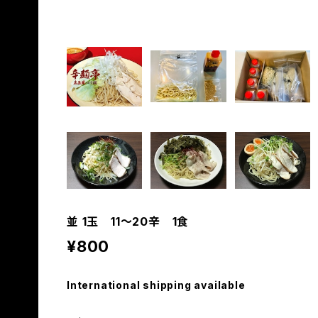
並 1玉 11〜20辛 1食
¥800
International shipping available