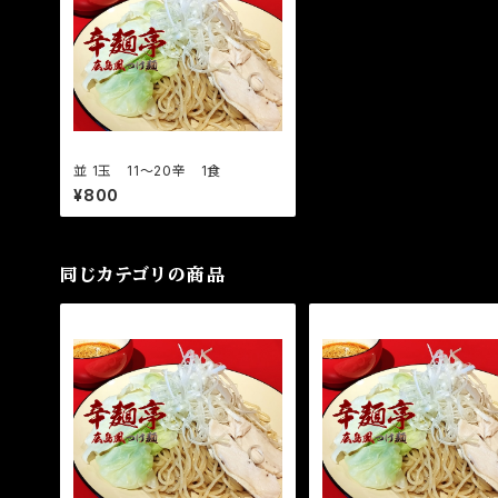
並 1玉 11〜20辛 1食
¥800
同じカテゴリの商品